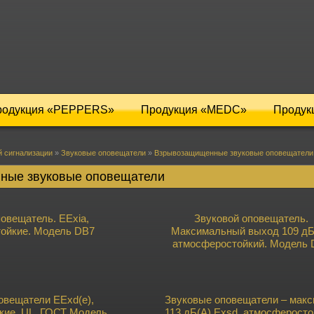
родукция «PEPPERS»
Продукция «MEDC»
Продук
 сигнализации
»
Звуковые оповещатели
»
Взрывозащищенные звуковые оповещатели
ные звуковые оповещатели
овещатель. EExia,
Звуковой оповещатель.
ойкие. Модель DB7
Максимальный выход 109 дБ
атмосферостойкий. Модель 
овещатели EExd(e),
Звуковые оповещатели – мак
кие, UL, ГОСТ Модель
113 дБ(А) Exsd, атмосферосто