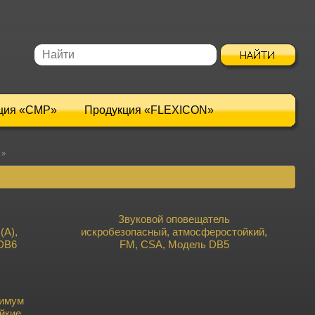
ция «CMP»
Продукция «FLEXICON»
»
Звуковой оповещатель
(А),
искробезопасный, атмосферостойкий,
DB6
FM, CSA, Модель DB5
симум
йкие,