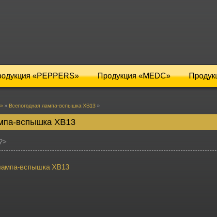
родукция «PEPPERS»
Продукция «MEDC»
Продук
»
»
Всепогодная лампа-вспышка XB13
»
мпа-вспышка XB13
 ?>
лампа-вспышка XB13