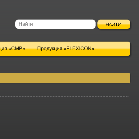
ция «CMP»
Продукция «FLEXICON»