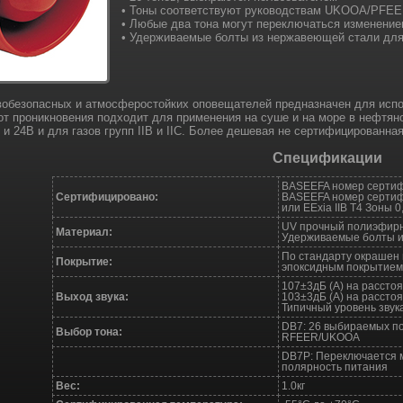
• Тоны соответствуют руководствам UKOOA/PFE
• Любые два тона могут переключаться изменение
• Удерживаемые болты из нержавеющей стали дл
вобезопасных и атмосферостойких оповещателей предназначен для испо
 от проникновения подходит для применения на суше и на море в нефтян
 и 24В и для газов групп IIB и IIC. Более дешевая не сертифицированн
Спецификации
BASEEFA номер сертиф
Сертифицировано:
BASEEFA номер сертифи
или EExia IIB T4 Зоны 
UV прочный полиэфирн
Материал:
Удерживаемые болты и
По стандарту окрашен 
Покрытие:
эпоксидным покрытием 
107±3дБ (А) на расстоя
Выход звука:
103±3дБ (А) на расстоя
Типичный уровень звук
DB7: 26 выбираемых п
Выбор тона:
RFEER/UKOOA
DB7P: Переключается м
полярность питания
Вес:
1.0кг