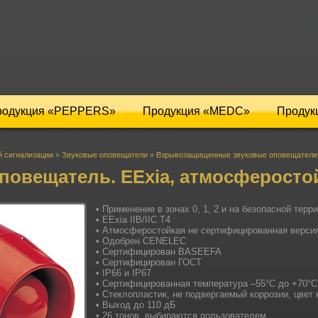
родукция «PEPPERS»
Продукция «MEDC»
Продук
 сигнализации
»
Звуковые оповещатели
»
Взрывозащищенные звуковые оповещатели
повещатель. EExia, атмосферосто
• Применение в зонах 0, 1, 2 и на безопасной терр
• EExia IIB/IIC T4
• Атмосферостойкая не сертифицированная верси
• Одобрен CENELEC
• Сертифицирован BASEEFA
• Сертифицирован ГОСТ
• IP66 и IP67
• Сертифицированная температура –55°С до +70°С
• Стеклопластик, не подвергаемый коррозии, цвет
• Выход до 110 дБ
• 26 тонов, выбираются пользователем