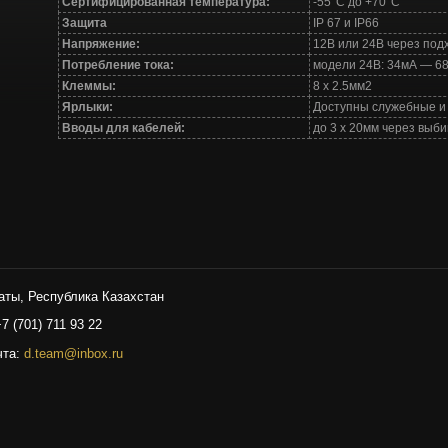
Сертифицированная температура:
-55°С до +70°С
Защита
IP 67 и IP66
Напряжение:
12В или 24В через по
Потребление тока:
модели 24В: 34мА — 6
Клеммы:
8 х 2.5мм
2
Ярлыки:
Доступны служебные и
Вводы для кабелей:
до 3 х 20мм через выб
аты, Республика Казахстан
+7 (701) 711 93 22
чта:
d.team@inbox.ru