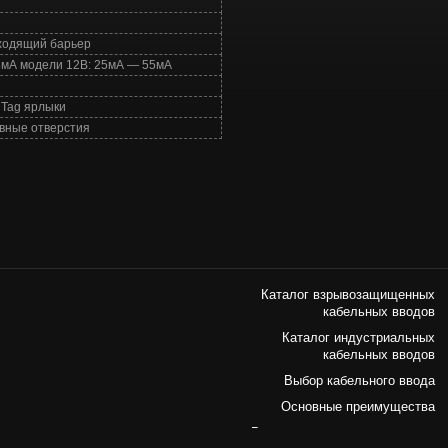
дходящий барьер
8мА модели 12В: 25мА — 55мА
 Tag ярлыки
ивные отверстия
Каталог взрывозащищенных
кабельных вводов
Каталог индустриальных
кабельных вводов
Выбор кабельного ввода
Основные преимущества
Рекомендации по применению