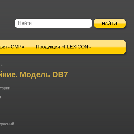
ция «CMP»
Продукция «FLEXICON»
»
йкие. Модель DB7
итории
я
 красный