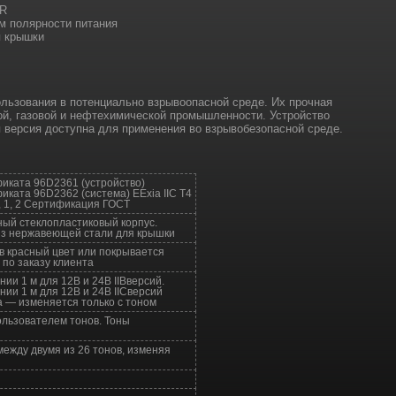
ER
м полярности питания
я крышки
льзования в потенциально взрывоопасной среде. Их прочная
ой, газовой и нефтехимической промышленности. Устройство
ая версия доступна для применения во взрывобезопасной среде.
иката 96D2361 (устройство)
ката 96D2362 (система) EExia IIC T4
0, 1, 2 Сертификация ГОСТ
ый стеклопластиковый корпус.
з нержавеющей стали для крышки
в красный цвет или покрывается
по заказу клиента
нии 1 м для 12В и 24В IIBверсий.
нии 1 м для 12В и 24В IICверсий
а — изменяется только с тоном
ользователем тонов. Тоны
ежду двумя из 26 тонов, изменяя