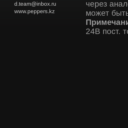
через ана
d.team@inbox.ru
www.peppers.kz
может быт
Примечани
24В пост. т