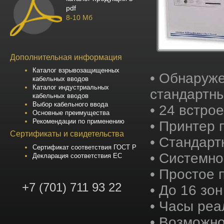
pdf
8-10 Мб
Дополнительная информация
Каталог взрывозащищенных
• Обнаруж
кабельных вводов
Каталог индустриальных
стандартн
кабельных вводов
Выбор кабельного ввода
• 24 встр
Основные преимущества
Рекомендации по применению
• Принтер 
Сертификаты и свидетельства
• Стандарт
Сертификат соответствия ГОСТ Р
• Системно
Декларация соответствия ЕС
• Простое
+7 (701) 711 93 22
• До 16 зо
• Часы реа
• Возможно