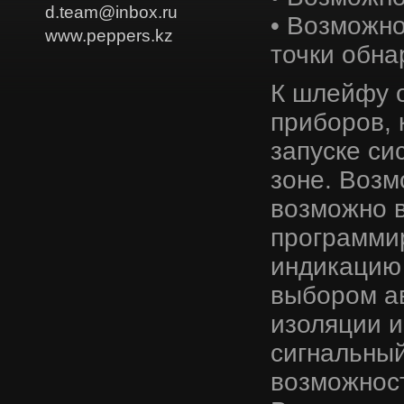
d.team@inbox.ru
• Возможно
www.peppers.kz
точки обн
К шлейфу 
приборов, 
запуске с
зоне. Возм
возможно 
программи
индикацию 
выбором ав
изоляции и
сигнальный
возможност