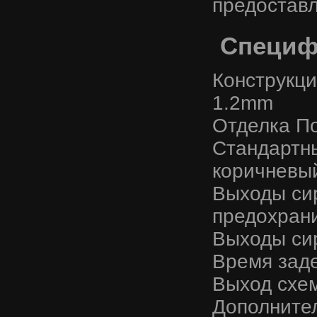
предоставл
Специф
Конструкци
1.2mm
Отделка По
Стандартны
коричневы
Выходы сир
предохран
Выходы си
Время заде
Выход схе
Дополните