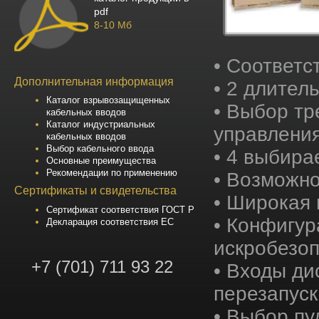
pdf
8-10 Мб
• Соответс
Дополнительная информация
• 2 длител
Каталог взрывозащищенных
• Выбор тр
кабельных вводов
Каталог индустриальных
управления
кабельных вводов
Выбор кабельного ввода
• 4 выбир
Основные преимущества
Рекомендации по применению
• Возможно
Сертификаты и свидетельства
• Широкая 
Сертификат соответствия ГОСТ Р
• Конфигур
Декларация соответствия ЕС
искробезо
+7 (701) 711 93 22
• Входы ди
перезапуск
• Выбор п