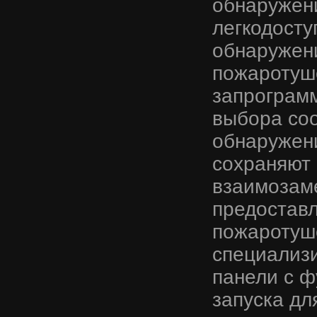
обнаружени
легкодост
обнаружени
пожаротуше
запрограм
выбора со
обнаружени
сохраняют 
взаимозам
предоставл
пожаротуш
специализи
панели с ф
запуска дл