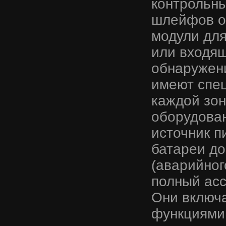
контрольны
шлейфов о
модули для
или входящ
обнаружени
имеют спец
каждой зон
оборудован
источник п
батареи до
(аварийног
полный асс
Они включа
функциями 