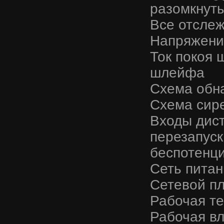
разомкнуты
Все отсле
Напряжени
Ток покоя
шлейфа
Схема обн
Схема сир
Входы дис
перезапуск
беспотенц
Сеть питан
Сетевой п
Рабочая те
Рабочая в