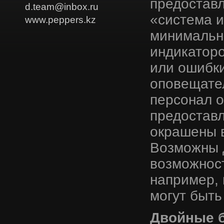
предостав
d.team@inbox.ru
«система 
www.peppers.kz
минимально
индикаторо
или ошибки
оповещател
персонал о
предостав
окрашены в
Возможны д
возможност
например, 
могут быть
Двойные б