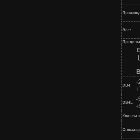
Производ
Вес:
Пределы
В
-
DB4
+
-
DB4L
+
Классы 
Огнезащи