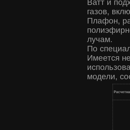
Ватт и под
газов, вкл
Плафон, ра
полиэфирно
лучам.
По специал
Имеется н
использова
модели, со
Расчетна