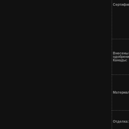
Сертифи
Внесены 
одобрен
Канады:
Материа
Отделка: