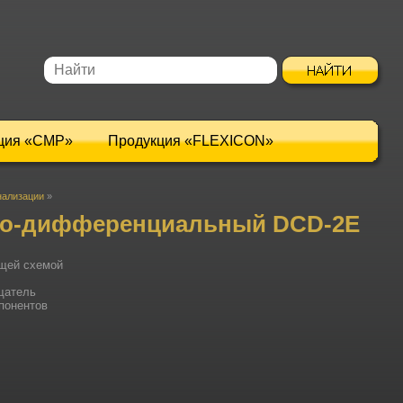
ция «CMP»
Продукция «FLEXICON»
нализации
»
но-дифференциальный DCD-2E
ющей схемой
щатель
понентов