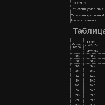
Тип кабеля
Технология уплотнения
Технология крепления б
Место уплотнения
Таблиц
Размер
Размер
втулки «С»
ввода
Метрика
20S
20.0
20
20.0
25S
25.0
25
25.0
32
32.0
40
40.0
50S
50.0
50
50.0
63S
63.0
63
63.0