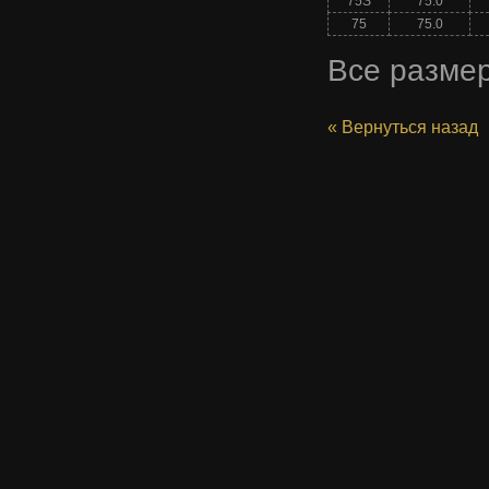
75S
75.0
75
75.0
Все разме
« Вернуться назад