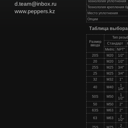
Технология уплотнения
d.team@inbox.ru
Технология крепления б
www.peppers.kz
Место уплотнения
Опции
Таблица выбора
Тип резь
Размер
Стандарт
ввода
Metric
NPT"
20S
M20
1/2"
20
M20
1/2"
25S
M25
3/4"
25
M25
3/4"
32
M32
1"
1
40
M40
1/4"
1
50S
M50
1/2"
50
M50
2"
63S
M63
2"
2
63
M63
1/2"
2
75S
M75