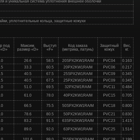
ля и уникальная система уплотнения внешней оболочки
йки, уплотнительные кольца, защитные кожухи
р под
Максим.
Выступ
Код заказа
Защитный
Вес,
 «D»
размер «D»
«F»
(метрика, латунь)
кожух
кг.
.0
26.6
58.5
20SPX2KW1RA/M
PVC04
0.163
.5
33.3
60.5
20PX2KW1RA/M
PVC06
0.217
.5
40.5
67.5
25SPX2W1RA/M
PVC09
0.345
.5
40.5
67.5
25PX2KW1RA/M
PVC09
0.345
.0
51.0
69.5
32PX2W1RA/M
PVC11
0.484
.0
61.0
78.0
40PX2KW1RA/M
PVC15
0.705
.0
66.5
75.5
50SPX2KW1RA/M
PVC18
0.800
.0
78.6
80.5
50PX2KW1RA/M
PVC21
0.830
.0
83.2
91.5
63SPX2KW1RA/M
PVC23
1.415
.0
89.0
92.0
63PX2KW1RA/M
PVC25
1.514
.0
101.6
99.0
75SPX2KW1RA/M
PVC28
2.199