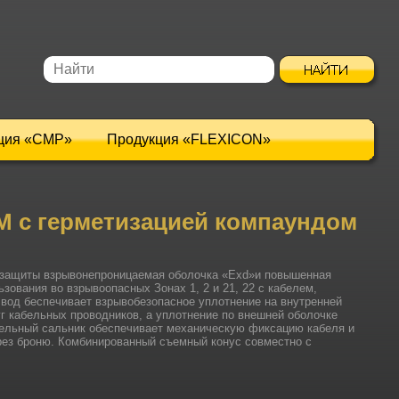
ция «CMP»
Продукция «FLEXICON»
 с герметизацией компаундом
озащиты взрывонепроницаемая оболочка «Ехd»и повышенная
зования во взрывоопасных Зонах 1, 2 и 21, 22 с кабелем,
вод беспечивает взрывобезопасное уплотнение на внутренней
г кабельных проводников, а уплотнение по внешней оболочке
ельный сальник обеспечивает механическую фиксацию кабеля и
рез броню. Комбинированный съемный конус совместно с