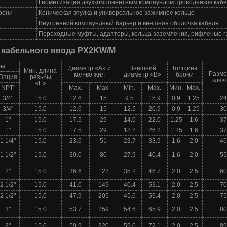
Герметизация двухкомпонентным компаундом проводников кабе
рони
Коническая втулка и универсальное зажимное кольцо
Внутренний компаундный барьер и внешняя оболочка кабеля
Переходные муфты, адаптеры, кольца заземления, рифленые га
 кабельного ввода PX2KW/М
бы
Диаметр «А» и
Внешний
Толщина
Мин. длина
Разме
кол-во жил
диаметр «В»
брони
Опция
резьбы
ключ
«Е»
NPT"
Мах.
Мах.
Min.
Max.
Мин.
Мах.
3/4"
15.0
12.6
15
9.5
15.9
0.9
1.25
24
3/4"
15.0
12.6
15
12.5
20.9
0.9
1.25
30
1"
15.0
17.5
29
14.0
22.0
1.25
1.6
37
1"
15.0
17.5
29
18.2
26.2
1.25
1.6
37
1 1/4"
15.0
23.6
51
23.7
33.9
1.6
2.0
46
1 1/2"
15.0
30.0
80
27.9
40.4
1.6
2.0
55
2"
15.0
36.6
122
35.2
46.7
2.0
2.5
60
2 1/2"
15.0
41.0
149
40.4
53.1
2.0
2.5
70
2 1/2"
15.0
47.9
205
45.6
59.4
2.0
2.5
75
3"
15.0
53.7
259
54.6
65.9
2.0
2.5
80
3"
15.0
59.9
320
59.0
72.1
2.0
2.5
89