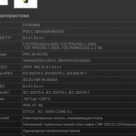
актеристики
PX2KW/M
POCC GB.HO06.B00207
ГОСТ Р
Ex d I, Ex e I
ГOCTP52350.0-2005, ГOCTP52350.1-2005,
ГOCTP52350.7-2005, ГOCTMЭK61241-1-1-99
зора
PPC 00-40706
SIRA06ATEX1097X, SIRA07ATEX4326X
АТЕХ
ATEX IM2 Ex d I, Ex e I
ам АТЕХ
EN 60079-0, EN 60079-1, EN 60079-7
IECEx SIR 06.0044X
IEC
Ex d I, Ex e I
м IEC
IEC 60079-0, IEC 60079-1, IEC 60079-7
ции
-60°Cдо +100°C
IP66, 67, 68
DTSO1 : 91( 5046 C549E-D )
талей
Никелированная латунь, нержавеющая сталь
Негорючий термопластичный эластомер CMP SOLO LSF/эпокси
Однорядная проволочная броня