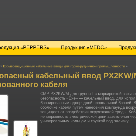
родукция «PEPPERS»
Продукция «MEDC»
Продук
»
Взрывозащищенные кабельные вводы для горно-рудничной промышленности
»
опасный кабельный ввод PX2KW/M
рованного кабеля
СМР PX2KW/M для группы I с маркировкой взрыв
безопасность «Ехе» — кабельный ввод, для исполь
бронированным однорядной проволочной броней. В
оболочке кабеля путем нанесения компаунда вокру
защищает от воздействия окружающей среды. Каб
непрерывность электрической цепи заземления че
универсальным кольцом и трубкой под заливку.