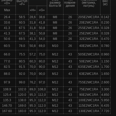
размер
Выступ
Вес
размер
повреж-
(метрика,
«D»
«F»
(кг)
болта М
дения
латунь)
Max
«H»
«G»
26.4
58.5
28,6
38,6
M8
26
20SE2WC1RA
0.142
33.6
60.5
31,8
41,8
M8
26
20E2WC1RA
0.230
41.3
67.5
31,8
50,8
M8
26
25SE2WC1RA
0.328
41.3
67.5
38,1
50,8
M8
26
25E2WC1RA
0.328
50.6
69.5
41,3
54,0
M8
26
32E2WC1RA
0.470
60.5
78.0
50,8
69,0
M10
26
40E2WC1RA
0.780
66.0
75.5
57,2
75,0
M12
43
50SE2WC1RA
0.960
77.0
80.5
60,3
80,0
M12
43
50E2WC1RA
1.150
82.5
91.5
70,0
90,0
M12
43
63SE2WC1RA
1.700
88.0
92.0
70,0
90,0
M12
43
63E2WC1RA
1.650
97.9
99.0
76,2
97,0
M12
43
75SE2WC1RA
2.600
108.9
102.0
89,0
108,0
M12
43
75E2WC1RA
3.300
125.4
120.0
95,3
112,0
M12
43
90E2WC1RA
4.850
135.3
138.0
95,3
112,0
M12
43
100E2WC1RA
5.950
146.70
169.0
95.3
112.0
M12
43
115E2WC1RA
6.435
167.60
183.0
95.3
112.0
M12
43
130E2WC1RA
7.720