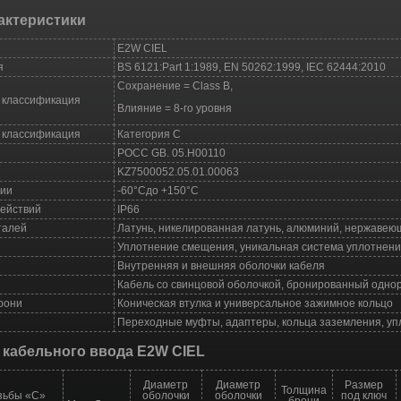
актеристики
Е2W CIEL
я
BS 6121:Part 1:1989, EN 50262:1999, IEC 62444:2010
Сохранение = Class B,
 классификация
Влияние = 8-го уровня
 классификация
Категория С
POCC GB. 05.H00110
KZ7500052.05.01.00063
ции
-60°Cдo +150°C
действий
IP66
талей
Латунь, никелированная латунь, алюминий, нержавею
Уплотнение смещения, уникальная система уплотнен
Внутренняя и внешняя оболочки кабеля
Кабель со свинцовой оболочкой, бронированный одно
рони
Коническая втулка и универсальное зажимное кольцо
Переходные муфты, адаптеры, кольца заземления, уп
 кабельного ввода E2W CIEL
Диаметр
Диаметр
Размер
Толщина
зьбы «С»
оболочки
оболочки
под ключ