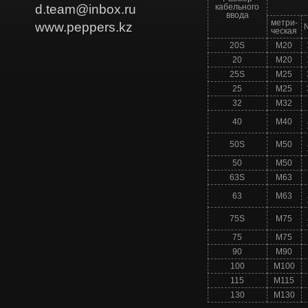
d.team@inbox.ru
кабельного
ввода
метри-
www.peppers.kz
ческая
20S
M20
20
M20
25S
M25
25
M25
32
M32
40
M40
50S
M50
50
M50
63S
M63
63
M63
75S
M75
75
M75
90
M90
100
M100
115
М115
130
М130