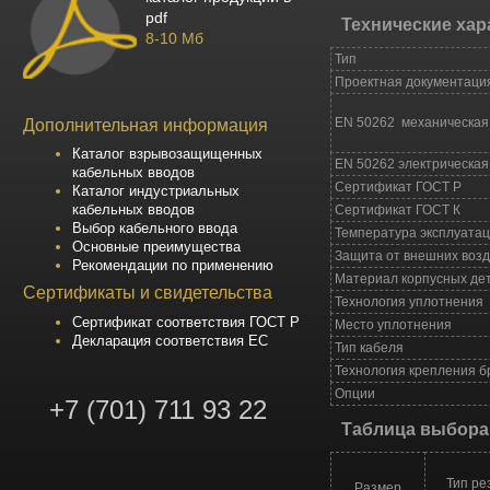
pdf
Технические хар
8-10 Мб
Тип
Проектная документаци
Дополнительная информация
EN 50262 механическая
Каталог взрывозащищенных
EN 50262 электрическая
кабельных вводов
Сертификат ГОСТ Р
Каталог индустриальных
кабельных вводов
Сертификат ГОСТ К
Выбор кабельного ввода
Температура эксплуата
Основные преимущества
Защита от внешних воз
Рекомендации по применению
Материал корпусных де
Сертификаты и свидетельства
Технология уплотнения
Сертификат соответствия ГОСТ Р
Место уплотнения
Декларация соответствия ЕС
Тип кабеля
Технология крепления б
Опции
+7 (701) 711 93 22
Таблица выбора
Тип ре
Размер