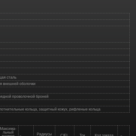
щая сталь
ия внешней оболочки
рядной проволочной броней
лотнительные кольца, защитный кожух, рифленые кольца
Максима-
льный
Радиусы
CIEL
Ток
Код заказа