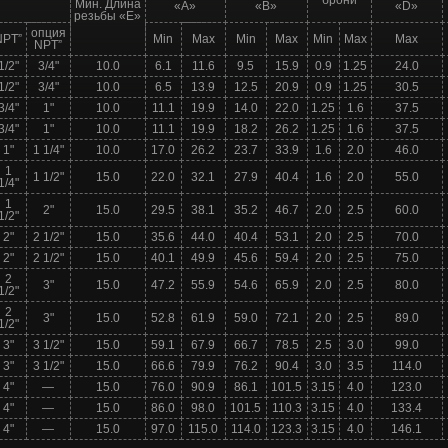
брони
Мин. Длина
«А»
«В»
«D»
резьбы «Е»
опция
NPT”
Min
Max
Min
Max
Min
Max
Max
NPT”
1/2"
3/4"
10.0
6.1
11.6
9.5
15.9
0.9
1.25
24.0
1/2"
3/4"
10.0
6.5
13.9
12.5
20.9
0.9
1.25
30.5
3/4"
1"
10.0
11.1
19.9
14.0
22.0
1.25
1.6
37.5
3/4"
1"
10.0
11.1
19.9
18.2
26.2
1.25
1.6
37.5
1"
1 1/4"
10.0
17.0
26.2
23.7
33.9
1.6
2.0
46.0
1
1 1/2"
15.0
22.0
32.1
27.9
40.4
1.6
2.0
55.0
1/4"
1
2"
15.0
29.5
38.1
35.2
46.7
2.0
2.5
60.0
1/2"
2"
2 1/2"
15.0
35.6
44.0
40.4
53.1
2.0
2.5
70.0
2"
2 1/2"
15.0
40.1
49.9
45.6
59.4
2.0
2.5
75.0
2
3"
15.0
47.2
55.9
54.6
65.9
2.0
2.5
80.0
1/2"
2
3"
15.0
52.8
61.9
59.0
72.1
2.0
2.5
89.0
1/2"
3"
3 1/2"
15.0
59.1
67.9
66.7
78.5
2.5
3.0
99.0
3"
3 1/2"
15.0
66.6
79.9
76.2
90.4
3.0
3.5
114.0
4"
—
15.0
76.0
90.9
86.1
101.5
3.15
4.0
123.0
4"
—
15.0
86.0
98.0
101.5
110.3
3.15
4.0
133.4
4"
—
15.0
97.0
115.0
114.0
123.3
3.15
4.0
146.1