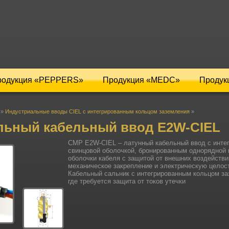
родукция «PEPPERS»
Продукция «MEDC»
Продук
»
Индустриальные вводы CIEL с интегрированным кольцом заземления
»
льный кабельный ввод Е2W-CIEL
СМР Е2W-CIEL – латунный кабельный ввод с инте
свинцовой оболочкой, бронированным однорядной 
оболочки кабеля с защитой от внешних воздействи
механическое закрепление и электрическую целост
Кабельный сальник с интегрированным кольцом за
где требуется защита от токов утечки