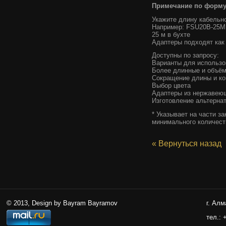
Примечание по формул
Укажите длину кабельно
Например: FSU20B-25M
25 м в бухте
Адаптеры подходят как 
Доступны по запросу:
Варианты для использов
Более длинные и объём
Сокращение длины и к
Выбор цвета
Адаптеры из нержавеющ
Изготовление альтерна
* Указывает на части з
минимального количеств
« Вернуться назад
© 2013, Design by Bayram Bayramov
г. Алм
тел.: 