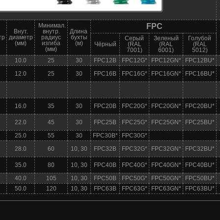
FPC
Минимал.
Внут.
внутр.
Длина
тр
диаметр
радиус
бухты
Серый
Зеленый
Голубой
(мм)
изгиба
(м)
Чёрный
(RAL
(RAL
(RAL
(мм)
7001)
6001)
5012)
10.0
25
30
FPC12B
FPC12G*
FPC12GN*
FPC12BU*
12.0
25
30
FPC16B
FPC16G*
FPC16GN*
FPC16BU*
16.0
35
30
FPC20B
FPC20G*
FPC20GN*
FPC20BU*
22.0
45
30
FPC25B
FPC25G*
FPC25GN*
FPC25BU*
25.0
55
30
FPC30B*
FPC30G*
28.0
60
10, 30
FPC32B
FPC32G*
FPC32GN*
FPC32BU*
35.0
80
10, 30
FPC40B
FPC40G*
FPC40GN*
FPC40BU*
40.0
105
10, 30
FPC50B
FPC50G*
FPC50GN*
FPC50BU*
50.0
120
10, 30
FPC63B
FPC63G*
FPC63GN*
FPC63BU*