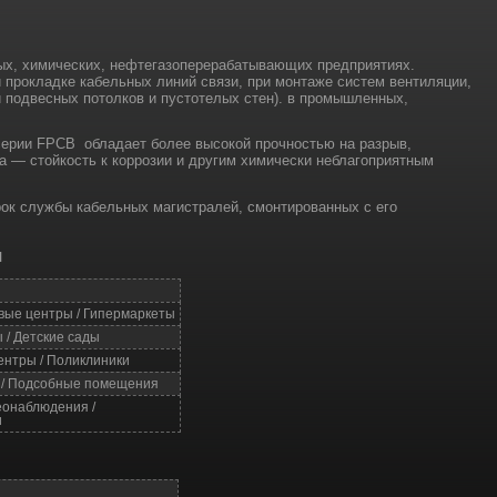
ных, химических, нефтегазоперерабатывающих предприятиях.
прокладке кабельных линий связи, при монтаже систем вентиляции,
и подвесных потолков и пустотелых стен). в промышленных,
серии FPCB обладает более высокой прочностью на разрыв,
а — стойкость к коррозии и другим химически неблагоприятным
ок службы кабельных магистралей, смонтированных с его
я
овые центры / Гипермаркеты
 / Детские сады
ентры / Поликлиники
и / Подсобные помещения
еонаблюдения /
и