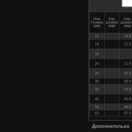
Ном.
Евр.
Нар.
Размер
размер
диаме
(мм)
(мм)
(мм)
12
14.5
16
17.5
16
20
21.0
25
27.5
30
30.5
32
33.5
40
41.0
50
46.4
63
57.0
Дополнительно