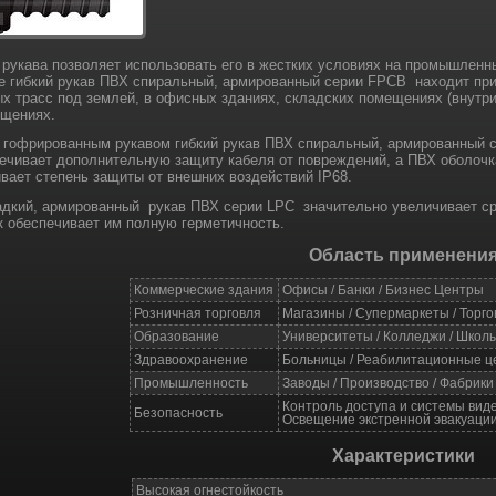
 рукава позволяет использовать его в жестких условиях на промышлен
 гибкий рукав ПВХ спиральный, армированный серии FPCB находит при 
ых трасс под землей, в офисных зданиях, складских помещениях (внутр
ещениях.
 гофрированным рукавом гибкий рукав ПВХ спиральный, армированный 
печивает дополнительную защиту кабеля от повреждений, а ПВХ оболочк
вает степень защиты от внешних воздействий IP68.
адкий, армированный рукав ПВХ серии LPC значительно увеличивает ср
к обеспечивает им полную герметичность.
Область применени
Коммерческие здания
Офисы / Банки / Бизнес Центры
Розничная торговля
Магазины / Супермаркеты / Торг
Образование
Университеты / Колледжи / Школы
Здравоохранение
Больницы / Реабилитационные ц
Промышленность
Заводы / Производство / Фабрик
Контроль доступа и системы вид
Безопасность
Освещение экстренной эвакуаци
Характеристики
Высокая огнестойкость