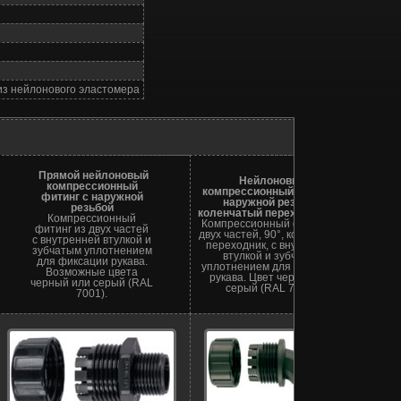
из нейлонового эластомера
Прямой нейлоновый
Нейлоновый
компрессионный
компрессионный фитинг
с
фитинг с наружной
наружной резьбой,
Не
резьбой
коленчатый переходник
90°
коле
Компрессионный
Компрессионный фитинг из
45°,
фитинг из двух частей
двух частей, 90°, коленчатый
К
с внутренней втулкой и
переходник, с внутренней
пере
зубчатым уплотнением
втулкой и зубчатым
Накло
для фиксации рукава.
уплотнением для фиксации
Возможные цвета
рукава. Цвет черный или
черный или серый (RAL
серый (RAL 7001).
7001).