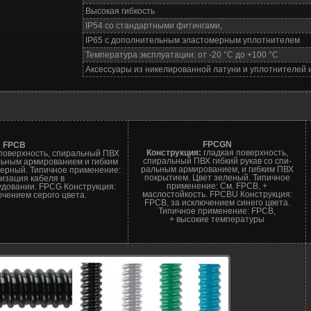
Высокая гибкость
IP54 со стандартными фитингами,
IP65 с дополнительным эластомерным уплотнителем
Температура эксплуатации: от -20 °C до +100 °C
Аксессуары из никелированной латуни и уплотнителей 
FPCGN
FPCB
Конструкция:
гладкая поверхность,
поверхность, спиральный ПВХ
спиральный ПВХ гибкий рукав со спи-
альным армированием и гибким
ральным армированием, и гибким ПВХ
черный. Типичное применение:
покрытием. Цвет зеленый. Типичное
изация кабеля в
применение: См. FPCB, +
довании. FPCG Конструкция:
маслостойкость. FPCBU Конструкция:
ючением серого цвета.
FPCB, за исключением синего цвета.
Типичное применение: FPCB,
+ высокие температуры