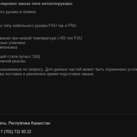
ировке заказа типа металлорукава:
го рукава в бобине.
к типу кабельного рукава FSU так и FNU
ания при низкой температуре (-40) тип FSU
ные упаковки
омпоновка
ей стали (класс 316)
тивной резьбы
аказываемые по запросу. Для данных частей может быть ограничено усло
а поставки и увеличено время подготовки заказа.
аты, Республика Казахстан
+7 (701) 711 93 22