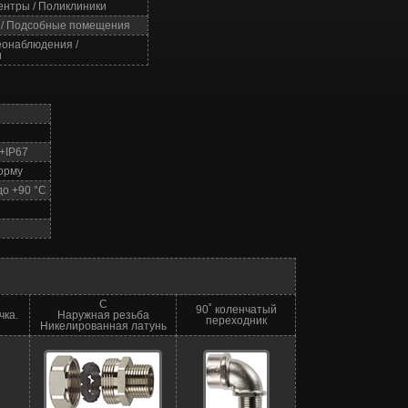
ентры / Поликлиники
и / Подсобные помещения
еонаблюдения /
и
6+IP67
орму
до +90 °C
C
90˚ коленчатый
чка.
Наружная резьба
переходник
Никелированная латунь