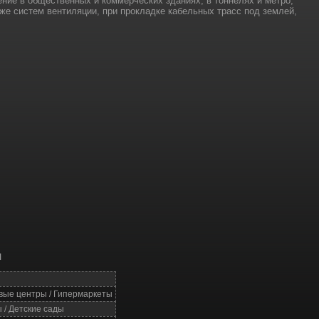
ние в общественных и коммерческих зданиях, в тоннелях и метро,
же систем вентиляции, при прокладке кабельных трасс под землей,
я
овые центры / Гипермаркеты
 / Детские сады