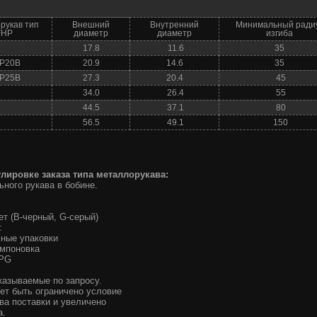
рукав тип
Внешний
Внутренний
Минимальный ради
FHP
диаметр
диаметр
изгиба
17.8
11.6
35
P20B
20.9
14.6
35
P25B
27.3
20.4
45
34.0
26.4
55
44.5
37.1
80
56.5
49.1
150
ировке заказа типа металлорукава:
ного рукава в бобине.
т (B-черный, G-серый)
:
ные упаковки
омпоновка
 PG
аказываемые по запросу.
ет быть ограничено условие
ва поставки и увеличено
а.