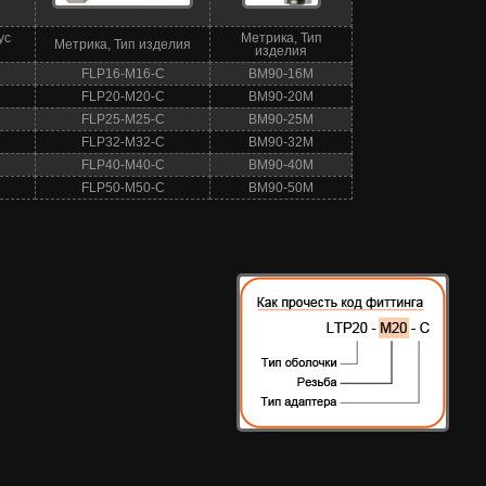
ус
Метрика, Тип
Метрика, Тип изделия
изделия
FLP16‑M16‑C
BM90‑16M
FLP20‑M20‑C
BM90‑20M
FLP25‑M25‑C
BM90‑25M
FLP32‑M32‑C
BM90‑32M
FLP40‑M40‑C
BM90‑40M
FLP50‑M50‑C
BM90‑50M