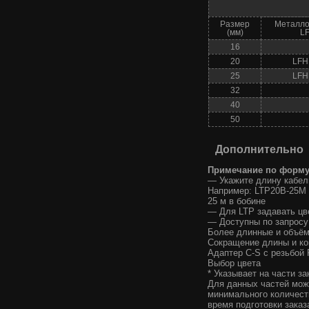
Размер
Металло
(мм)
L
16
20
LFH
25
LFH
32
40
50
Дополнительно
Примечание по формул
— Укажите длину кабель
Например: LTP20B-25M
25 м в бобине
— Для LTP задавать цве
— Доступны по запросу
Более длинные и объём
Сокращение длины и к
Адаптер C-S с резьбой
Выбор цвета
* Указывает на части з
Для данных частей мож
минимального количест
время подготовки заказ