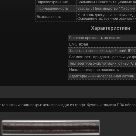
Здравоохранение
Больницы / Реабилитационные ц
Промышленность
Заводы / Производство / Фабрик
Контроль доступа и системы вид
Безопасность
Освещение экстренной эвакуаци
Характеристики
Высокая прочность на сжатие
EMC экран
Защита от внешних воздействий: IP6
Возможность придавать различную ф
Температура эксплуатации: от -20 °C 
Низкая пожарная опасность
Адаптеры — никелерованная латунь
 гальваническим покрытием, прокладка из крафт-бумаги и гладкая ПВХ оболо