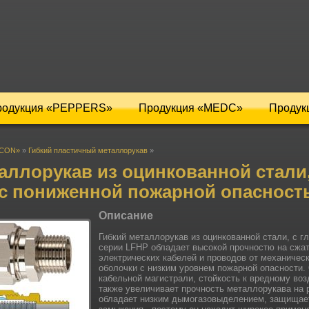
родукция «PEPPERS»
Продукция «MEDC»
Продук
ICON»
»
Гибкий пластичный металлорукав
»
аллорукав из оцинкованной стали,
 с пониженной пожарной опасност
Описание
Гибкий металлорукав из оцинкованной стали, с 
серии LFHP обладает высокой прочностю на сжа
электрических кабелей и проводов от механиче
оболочки с низким уровнем пожарной опасности.
кабельной магистрали, стойкость к вредному во
также увеличивает прочность металлорукава на 
обладает низким дымогазовыделением, защищает 