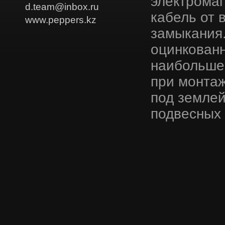
электрома
d.team@inbox.ru
кабель от 
www.peppers.kz
замыкания.
оцинкованн
наибольшее
при монтаж
под землей
подвесных 