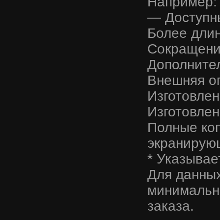
Например:
— Доступны
Более дли
Сокращени
Дополните
Внешняя о
Изготовле
Изготовлен
Полные ко
экранирую
* Указывае
Для данных
минимально
заказа.