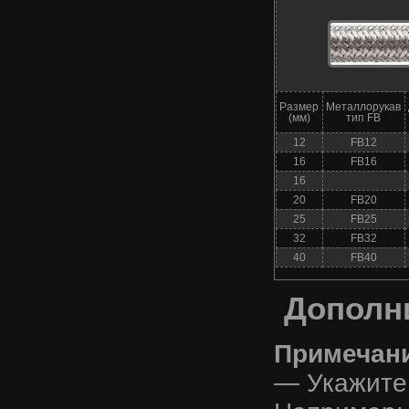
Размер
Металлорукав
(мм)
тип FB
12
FB12
16
FB16
16
20
FB20
25
FB25
32
FB32
40
FB40
Дополн
Примечани
— Укажите 