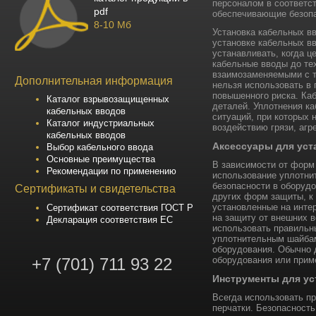
персоналом в соответст
pdf
обеспечивающие безопа
8-10 Мб
Установка кабельных в
установке кабельных в
устанавливать, когда ц
кабельные вводы до тех
взаимозаменяемыми с т
Дополнительная информация
нельзя использовать в
повышенного риска. Ка
Каталог взрывозащищенных
деталей. Уплотнения ка
кабельных вводов
ситуаций, при которых 
Каталог индустриальных
воздействию грязи, агр
кабельных вводов
Аксессуары для уст
Выбор кабельного ввода
Основные преимущества
В зависимости от форм
Рекомендации по применению
использование уплотни
безопасности в оборуд
Сертификаты и свидетельства
других форм защиты, к
установленные на инте
Сертификат соответствия ГОСТ Р
на защиту от внешних 
Декларация соответствия ЕС
использовать правильн
уплотнительным шайбам
оборудования. Обычно 
+7 (701) 711 93 22
оборудования или прим
Инструменты для ус
Всегда использовать п
перчатки. Безопасност