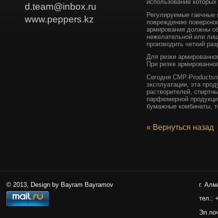
использование которых
d.team@inbox.ru
Регулируемые гаечные 
www.peppers.kz
повреждению поверхнос
армирования должны об
нежелательной или лиш
производить четкий раз
Для резки армированног
При резке армированно
Сегодня СМР-Productsп
эксплуатации, эта про
растворителей, спиртн
парфюмерной продукции
бумажные комбинаты, т
« Вернуться назад
© 2013, Design by Bayram Bayramov
г. Алм
тел.: 
Эл.по